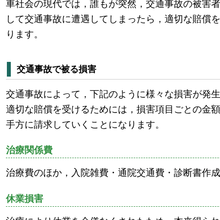
車社会の現代では，誰もが突然，交通事故の被害
して交通事故に遭遇してしまったら，適切な賠償
ります。
相談詳細はこちら
交通事故で被る損害
交通事故によって，下記のように様々な損害が発
適切な賠償を受けるためには，損害項目ごとの金
手方に請求していくことになります。
ト予約はこちら
電話での相談予約：048-833-4621（平日9:00~18:00）
事前予約で土日の午前も相談可。
治療関係費
ネットでの相談予約24時間受付。
治療費のほか，入院雑費・通院交通費・診断書作
休業損害