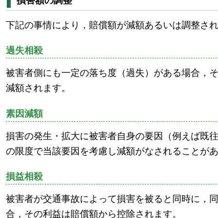
損害額の調整
下記の事情により，賠償額が減額あるいは調整さ
過失相殺
被害者側にも一定の落ち度（過失）がある場合，
減額されます。
素因減額
損害の発生・拡大に被害者自身の要因（例えば既
の限度で当該要因を考慮し減額がなされることが
損益相殺
被害者が交通事故によって損害を被ると同時に，
合，その利益は賠償額から控除されます。