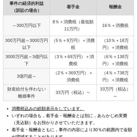
事件の経済的利益
着手金
報酬金
（訴訟の場合）
8％＋消費税（最低額
～300万円以下
16％＋消費税
11万円）
300万円超～3000万円
（5％＋9万円）＋消費
（10％＋18万
以下
税
円）＋消費税
3000万円超～3億円以
（3％＋69万円）＋消
（6％＋138万
下
費税
円）＋消費税
（2％＋369万円）＋
（4％＋738万
3億円超～
消費税
円）＋消費税
財産給付を伴わない
33万円（税込）
33万円（税込）～
離婚事件
～
消費税込みの総額表示をしています。
いずれの場合も，着手金・報酬金とは別に，あらかじめ実費
（見込額）をお預かりさせていただきます。
着手金・報酬金ともに，事件の内容により30％の範囲内で金額
が増減することがあります。