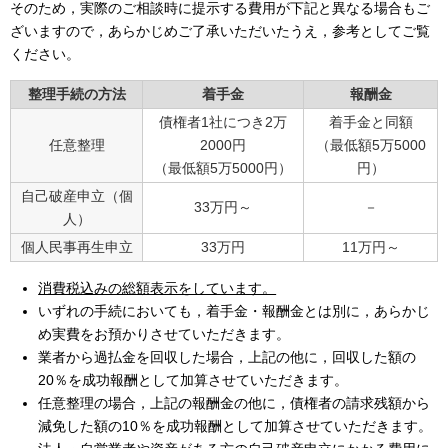
そのため，実際のご相談時に提示する費用が下記と異なる場合もご
ざいますので，あらかじめご了承いただいたうえ，参考としてご覧
ください。
整理手続の方法
着手金
報酬金
債権者1社につき2万
着手金と同額
任意整理
2000円
（最低額5万5000
（最低額5万5000円）
円）
自己破産申立（個
33万円～
－
人）
個人民事再生申立
33万円
11万円～
消費税込みの総額表示をしています。
いずれの手続においても，着手金・報酬金とは別に，あらかじ
め実費をお預かりさせていただきます。
業者から過払金を回収した場合，上記の他に，回収した額の
20％を成功報酬として加算させていただきます。
任意整理の場合，上記の報酬金の他に，債権者の請求残額から
減免した額の10％を成功報酬として加算させていただきます。