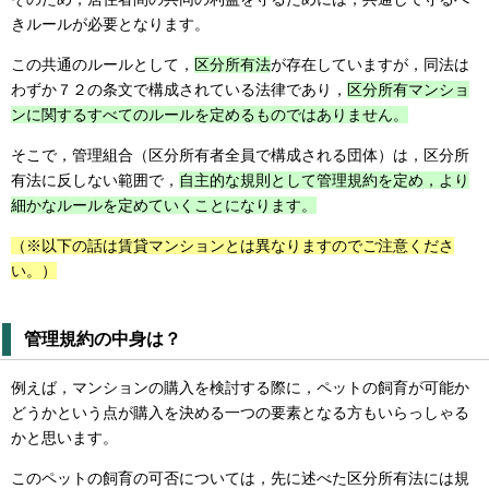
きルールが必要となります。
この共通のルールとして，
区分所有法
が存在していますが，同法は
わずか７２の条文で構成されている法律であり，
区分所有マンショ
ンに関するすべてのルールを定めるものではありません。
そこで，管理組合（区分所有者全員で構成される団体）は，区分所
有法に反しない範囲で，
自主的な規則として管理規約を定め，より
細かなルールを定めていくことになります。
（※以下の話は賃貸マンションとは異なりますのでご注意くださ
い。）
管理規約の中身は？
例えば，マンションの購入を検討する際に，ペットの飼育が可能か
どうかという点が購入を決める一つの要素となる方もいらっしゃる
かと思います。
このペットの飼育の可否については，先に述べた区分所有法には規