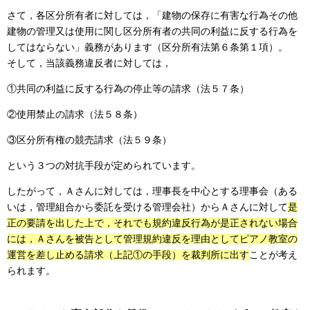
さて，各区分所有者に対しては，「建物の保存に有害な行為その他
建物の管理又は使用に関し区分所有者の共同の利益に反する行為を
してはならない」義務があります（区分所有法第６条第１項）。
そして，当該義務違反者に対しては，
①共同の利益に反する行為の停止等の請求（法５７条）
②使用禁止の請求（法５８条）
③区分所有権の競売請求（法５９条）
という３つの対抗手段が定められています。
したがって，Ａさんに対しては，理事長を中心とする理事会（ある
いは，管理組合から委託を受ける管理会社）からＡさんに対して
是
正の要請を出した上で，それでも規約違反行為が是正されない場合
には，Ａさんを被告として管理規約違反を理由としてピアノ教室の
運営を差し止める請求（上記①の手段）を裁判所に出す
ことが考え
られます。