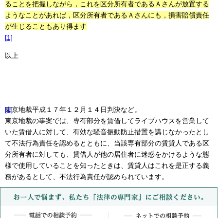
ることを把握しながら，これを区分所有者であるＡさんが放置する
ようなことがあれば，区分所有者であるＡさんにも，損害賠償責任
が生じることもあり得ます
[1]
。
以上
[1]
東京地裁平成１７年１２月１４日判決など。
東京地裁の事案では、専有部分を賃借してライブハウスを営業して
いた賃借人に対して、有効な騒音振動防止措置を講じなかったとし
て不法行為責任を認めるとともに、当該専有部分の賃貸人である区
分所有者に対しても、賃借人が他の居住者に迷惑をかけるような態
様で使用していることを知ったときは、賃貸人はこれを是正する義
務があるとして、不法行為責任が認められています。