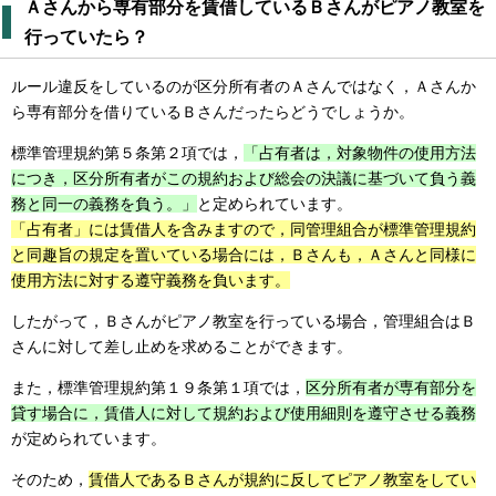
Ａさんから専有部分を賃借しているＢさんがピアノ教室を
行っていたら？
ルール違反をしているのが区分所有者のＡさんではなく，Ａさんか
ら専有部分を借りているＢさんだったらどうでしょうか。
標準管理規約第５条第２項では，
「占有者は，対象物件の使用方法
につき，区分所有者がこの規約および総会の決議に基づいて負う義
務と同一の義務を負う。」
と定められています。
「占有者」には賃借人を含みますので，同管理組合が標準管理規約
と同趣旨の規定を置いている場合には，Ｂさんも，Ａさんと同様に
使用方法に対する遵守義務を負います。
したがって，Ｂさんがピアノ教室を行っている場合，管理組合はＢ
さんに対して差し止めを求めることができます。
また，標準管理規約第１９条第１項では，
区分所有者が専有部分を
貸す場合に，賃借人に対して規約および使用細則を遵守させる義務
が定められています。
そのため，
賃借人であるＢさんが規約に反してピアノ教室をしてい